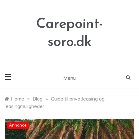
Skip
to
content
Carepoint-
soro.dk
Menu
Home
»
Blog
»
Guide til privatleasing og
leasingmuligheder
Annonce